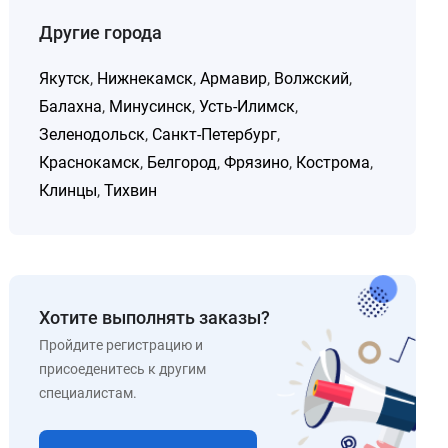
Другие города
Якутск
,
Нижнекамск
,
Армавир
,
Волжский
,
Балахна
,
Минусинск
,
Усть-Илимск
,
Зеленодольск
,
Санкт-Петербург
,
Краснокамск
,
Белгород
,
Фрязино
,
Кострома
,
Клинцы
,
Тихвин
Хотите выполнять заказы?
Пройдите регистрацию и
присоеденитесь к другим
специалистам.