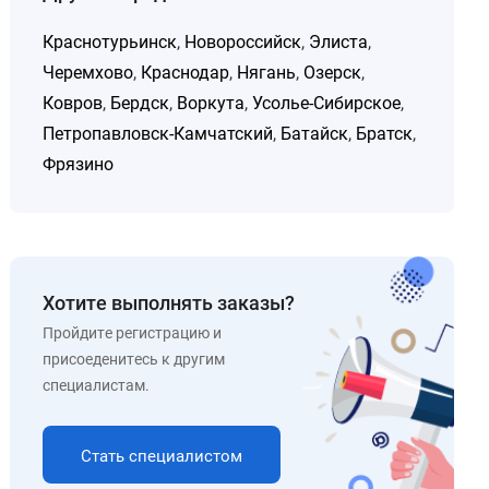
Краснотурьинск
,
Новороссийск
,
Элиста
,
Черемхово
,
Краснодар
,
Нягань
,
Озерск
,
Ковров
,
Бердск
,
Воркута
,
Усолье-Сибирское
,
Петропавловск-Камчатский
,
Батайск
,
Братск
,
Фрязино
Хотите выполнять заказы?
Пройдите регистрацию и
присоеденитесь к другим
специалистам.
Стать специалистом