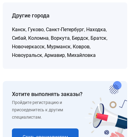
Другие города
Канск
,
Гуково
,
Санкт-Петербург
,
Находка
,
Сибай
,
Коломна
,
Воркута
,
Бердск
,
Братск
,
Новочеркасск
,
Мурманск
,
Ковров
,
Новоуральск
,
Армавир
,
Михайловка
Хотите выполнять заказы?
Пройдите регистрацию и
присоеденитесь к другим
специалистам.