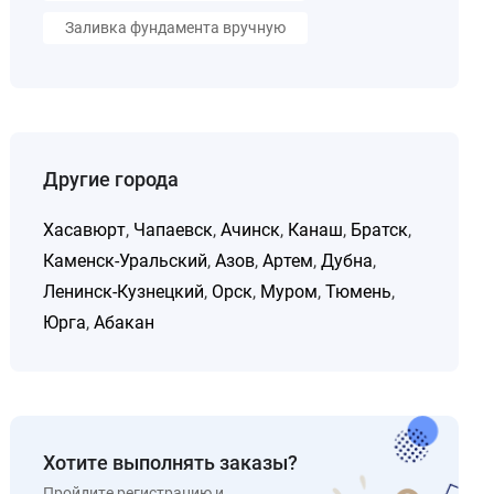
Заливка фундамента вручную
Другие города
Хасавюрт
,
Чапаевск
,
Ачинск
,
Канаш
,
Братск
,
Каменск-Уральский
,
Азов
,
Артем
,
Дубна
,
Ленинск-Кузнецкий
,
Орск
,
Муром
,
Тюмень
,
Юрга
,
Абакан
Хотите выполнять заказы?
Пройдите регистрацию и