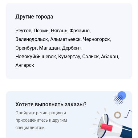
Другие города
Реутов
,
Пермь
,
Нягань
,
Фрязино
,
Зеленодольск
,
Альметьевск
,
Черногорск
,
Оренбург
,
Магадан
,
Дербент
,
Новокуйбышевск
,
Кумертау
,
Сальск
,
Абакан
,
Ангарск
Хотите выполнять заказы?
Пройдите регистрацию и
присоеденитесь к другим
специалистам.