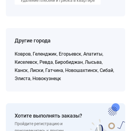
Удаление плесени и грибка в квартире
Другие города
Ковров
,
Геленджик
,
Егорьевск
,
Апатиты
,
Киселевск
,
Ревда
,
Биробиджан
,
Лысьва
,
Канск
,
Лиски
,
Гатчина
,
Новошахтинск
,
Сибай
,
Элиста
,
Новокузнецк
Хотите выполнять заказы?
Пройдите регистрацию и
присоеденитесь к другим